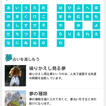
あ
い
う
え
お
は
ひ
ふ
へ
ほ
か
き
く
け
こ
ま
み
む
め
も
さ
し
す
せ
そ
や
ゆ
よ
た
ち
つ
て
と
ら
り
る
れ
ろ
な
に
ぬ
ね
の
わ
夢
占いを楽しもう
繰りかえし見る夢
繰りかえし見る夢というのは、人生で直面する共通
の問題を投影しています。
夢の種類
夢の種類を頭に入れておくと、夢占いをするときの
助けになります。