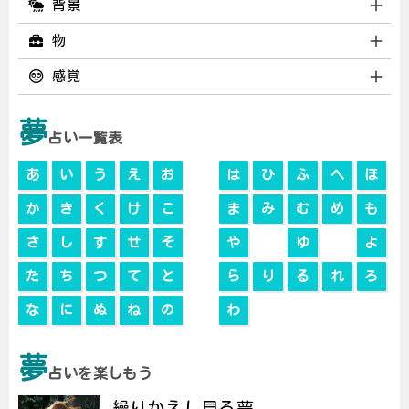
背景
物
感覚
夢
占い一覧表
あ
い
う
え
お
は
ひ
ふ
へ
ほ
か
き
く
け
こ
ま
み
む
め
も
さ
し
す
せ
そ
や
ゆ
よ
た
ち
つ
て
と
ら
り
る
れ
ろ
な
に
ぬ
ね
の
わ
夢
占いを楽しもう
繰りかえし見る夢