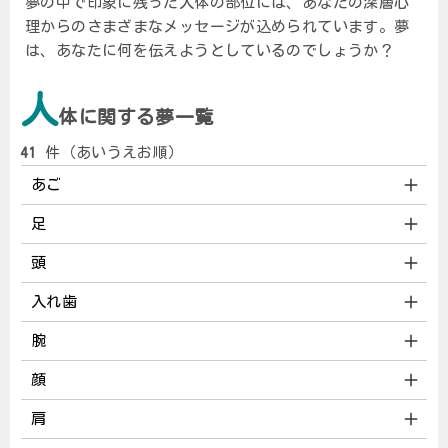
夢の中で印象に残った人体の部位には、あなたの深層心
理からのさまざまなメッセージが込められています。夢
は、あなたに何を伝えようとしているのでしょうか？
人
体に関する夢一覧
41
件（あいうえお順）
あご
足
頭
入れ歯
腕
顔
肩